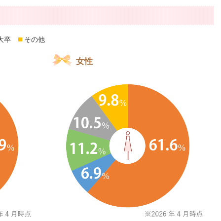
■
大卒
その他
女性