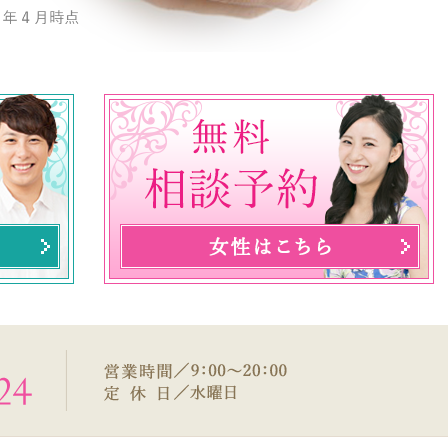
営業
時間
／
9：
00～
20：
00
定休
日／