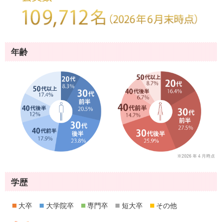
年齢
学歴
■
■
■
■
■
大卒
大学院卒
専門卒
短大卒
その他